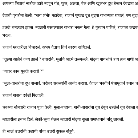
आपल्या जिवाचं सार्थक व्हावे म्हणून गंध, फूल, अक्षता, बेल आणि खुलभर दूध घेऊन देवळात आली
देवाची प्रार्थना केली, “जय शंभो! महादेवा, राजानं पुष्कळ दूध तुझ्या गाभान्यात घातलं; पण त
इकडे चमत्कार झाला. म्हातारी परतल्यावर गाभारा भरून गेला. हे गुरवान पाहिलं, राजाला कळवलं
भरला.
राजानं म्हातारीला विचारलं. अभय देताच तिनं कारण सांगितलं.
“तुझ्या आज्ञेनं काय झालं ? वासरांचे, मुलांचे आत्मे तळमळले. मोठ्या माणसांचे हाय हाय माथी
“यावर काय युक्ती करावी ?”
“मुला-वासरांना दूध पाजावं, घरोघर सगळ्यांनी आनंद करावा, देवाला भक्तीनं पंचामृतानं स्नान घा
राजानं गावात दवंडी पिटवली.
चवथ्या सोमवारी राजान पूजा केली. मुला-बाळाना, गायी-वासरांना दूध ठेवून उरलेलं दूध देवाल
म्हातारीला इनाम दिलं. लेकी-सुना घेऊन म्हातारी मोठ्या सुखा समाधानानं नांदू लागली.
ही साठां उत्तरांची कहाणी पांचा उत्तरी सुफळ संपूर्ण.