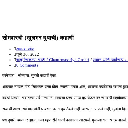
सोमवारची (खुलभर दुधाची) कहाणी
आकाश खोत
जुलै 30, 2022
चातुर्मासातल्या गोष्टी / Chaturmasatlya Goshti
/
लहान आणि सर्वांसाठी 
0 Comments
परमेश्वरा ! सोमवारा, तुमची कहाणी ऐका.
आटपाट नगरात मोठा शिवभक्त राजा होता. त्याच्या मनात आलं, आपल्या महादेवाचा गाभारा दुधानं
दवंडी पिटली. गावातल्या सर्व माणसांनी आपल्या घरचं सगळं दूध घेऊन दर सोमवारी महादेवाच्या 
राजाची आज्ञा. सर्व माणसांनी घाबरून घरात दूध ठेवलं नाही. वासरांना पाजलं नाही, मुलांना दिल
पण दुपारी चमत्कार झाला. एका म्हातारीने घरचं कामकाज आटपलं. मुला-बाळाना खाऊ घातलं. लेक