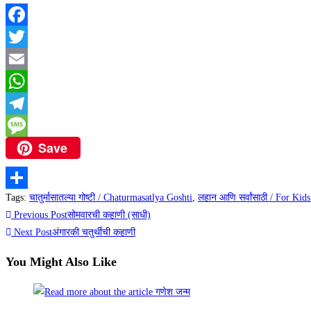
Facebook
Twitter
Email
WhatsApp
Telegram
Save
Message
Tags
:
चातुर्मासातल्या गोष्टी / Chaturmasatlya Goshti
,
लहान आणि सर्वांसाठी / For Kids
Share
Previous Post
सोमवारची कहाणी (साधी)
Next Post
अंगारकी चतुर्थीची कहाणी
You Might Also Like