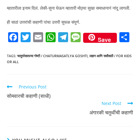
म्हातारीला इनाम दिलं. लेकी-सुना घेऊन म्हातारी मोठ्या सुखा समाधानानं नांदू लागली.
ही साठां उत्तरांची कहाणी पांचा उत्तरी सुफळ संपूर्ण.
F
T
E
W
T
M
S
Save
a
w
m
h
el
e
h
c
itt
ai
at
e
ss
ar
TAGS
:
चातुर्मासातल्या गोष्टी / CHATURMASATLYA GOSHTI
,
लहान आणि सर्वांसाठी / FOR KIDS
OR ALL
e
er
l
s
gr
a
e
b
A
a
g
o
p
m
e
Previous Post
o
p
सोमवारची कहाणी (साधी)
k
Next Post
अंगारकी चतुर्थीची कहाणी