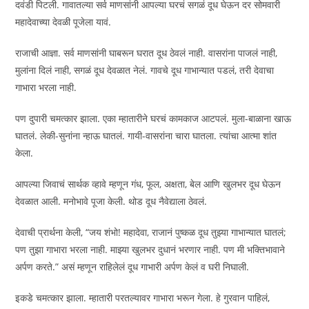
दवंडी पिटली. गावातल्या सर्व माणसांनी आपल्या घरचं सगळं दूध घेऊन दर सोमवारी
महादेवाच्या देवळी पूजेला यावं.
राजाची आज्ञा. सर्व माणसांनी घाबरून घरात दूध ठेवलं नाही. वासरांना पाजलं नाही,
मुलांना दिलं नाही, सगळं दूध देवळात नेलं. गावचे दूध गाभान्यात पडलं, तरी देवाचा
गाभारा भरला नाही.
पण दुपारी चमत्कार झाला. एका म्हातारीने घरचं कामकाज आटपलं. मुला-बाळाना खाऊ
घातलं. लेकी-सुनांना न्हाऊ घातलं. गायी-वासरांना चारा घातला. त्यांचा आत्मा शांत
केला.
आपल्या जिवाचं सार्थक व्हावे म्हणून गंध, फूल, अक्षता, बेल आणि खुलभर दूध घेऊन
देवळात आली. मनोभावे पूजा केली. थोड दूध नैवेद्याला ठेवलं.
देवाची प्रार्थना केली, “जय शंभो! महादेवा, राजानं पुष्कळ दूध तुझ्या गाभान्यात घातलं;
पण तुझा गाभारा भरला नाही. माझ्या खुलभर दुधानं भरणार नाही. पण मी भक्तिभावाने
अर्पण करते.” असं म्हणून राहिलेलं दूध गाभारी अर्पण केलं व घरी निघाली.
इकडे चमत्कार झाला. म्हातारी परतल्यावर गाभारा भरून गेला. हे गुरवान पाहिलं,