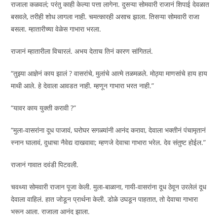
राजाला कळवलं; परंतु काही केल्या पत्ता लागेना. दुसऱ्या सोमवारी राजानं शिपाई देवळात
बसवले, तरीही शोध लागला नाही. चमत्कारही असाच झाला. तिसऱ्या सोमवारी राजा
बसला. म्हातारीच्या वेळेस गाभारा भरला.
राजानं म्हातारीला विचारलं. अभय देताच तिनं कारण सांगितलं.
“तुझ्या आज्ञेनं काय झालं ? वासरांचे, मुलांचे आत्मे तळमळले. मोठ्या माणसांचे हाय हाय
माथी आले. हे देवाला आवडत नाही. म्हणून गाभारा भरत नाही.”
“यावर काय युक्ती करावी ?”
“मुला-वासरांना दूध पाजावं, घरोघर सगळ्यांनी आनंद करावा, देवाला भक्तीनं पंचामृतानं
स्नान घालावं, दुधाचा नैवेद्य दाखवावा; म्हणजे देवाचा गाभारा भरेल. देव संतुष्ट होईल.”
राजानं गावात दवंडी पिटवली.
चवथ्या सोमवारी राजान पूजा केली. मुला-बाळाना, गायी-वासरांना दूध ठेवून उरलेलं दूध
देवाला वाहिलं. हात जोडून प्रार्थना केली. डोळे उघडून पाहतात, तो देवाचा गाभारा
भरून आला. राजाला आनंद झाला.