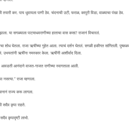
ळी तयारी कर. पाय धुवायला पाणी ठेव. चंदनाची उटी, फराळ, कापुरी विडा, वाळ्याचा पंखा ठेव.
ड झाला. या सगळ्याला पाटमाधवराणीच्या हाताचा वास कसा? राजानं विचारलं.
णीचा शोध घेतला. राजा ऋषींच्या गुहेत आला. त्याचं दर्शन घेतलं. सगळी हकीगत सांगितली. पुष्कळ
लं. उभयतांनी ऋषींना नमस्कार केला. ऋषींनी आशीर्वाद दिला.
ला. आवडती आनंदाने वाजत-गाजत राणीच्या स्वागताला आली.
ा नसत्या.” राजा म्हणाला.
नानं राज्य करू लागला.
ीची सदैव कृपा राहते.
सदैव कृपादृष्टी लाभो.