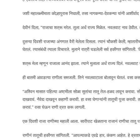
जशी महालक्ष्मीमाता कोल्हापुरास निघाली, तसा नागकन्या-देवकन्या यांनी आशीर्वाद
देवीनं दिला, “राजाचा शत्रू मरेल. तुला अर्धं राज्य मिळेल. नवलवाट नाव ठेवील. 
दुसऱ्या दिवशी राजाच्या अंगणात वैरी मेलेला दिसला. त्यानं चौकशी केली, म्हातारीचा
घेतलं. त्यासंबंधी त्याला विचारले. मुलाने रात्री घडलेली सर्व हकीगत सांगितली. ‘द
शत्रू मेला म्हणून राजाला आनंद झाला. त्याने मुलाला अर्धं राज्य दिलं. नवलवाट न
ही बातमी आवडत्या राणीला समजली. तिने नवलवाटाला बोलावून घेतलं. वसा कसा 
“अश्विन मासात पहिल्या अष्टमीला सोळा सुतांचा तातू तेल-हळद लावून करावा. सोळा द
दाखवावं. नैवेद्य दाखवून कहाणी करावी. हा वसा घेणाऱ्यांनी तातूची पूजा करावी. 
करावं.” वसा घेऊन राणी व्रत करू लागली.
एक दिवशी राजा राणीच्या महाली आला. सारीपाट खेळताना राजानं राणीचा तातू प
राणीनं तातूची हकीगत सांगितली. “आपल्याकडे एवढे हार, कंकण आहेत. हे व्रताच