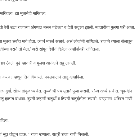
 मागितला. ह्या मुलानेही मागितला.
तो वैरी उद्या राजाच्या अंगणात मरून पडेल!” व देवी अदृश्य झाली. म्हातारीचा मुलगा घरी आला.
 मुलगा सर्वांत मागे होता. त्यानं मारलं असावं, असं लोकांनी सांगितले. राजाने त्याला बोलावून
ेवीच्या वराने तो मेला,’ असे सांगून देवीनं दिलेला आशीर्वादही सांगितला.
ाव ठेवलं. पुढं म्हातारी व मुलगा आनंदाने राहू लागली.
करावा, म्हणून तिनं विचारलं. नवलवाटानं तातू दाखविला.
ूर्वा, सोळा तांदूळ घ्यावेत. तुळशीची पंचामृताने पूजा करावी. सोळा अर्घ्य द्यावीत. धूप-दीप
तातू हातात बांधावा. दुसरी कहाणी चतुर्थी व तिसरी चतुर्दशीला करावी. याप्रमाणं अश्विन मासी
ाहिला.
ं सूत तोडून टाक, ” राजा म्हणाला. रात्री राजा-राणी निजली.