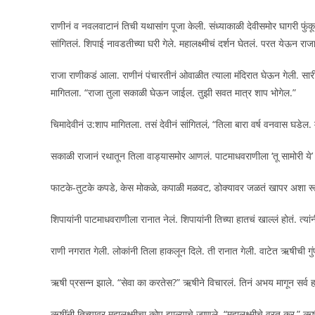
राणीनं व नवलवाटानं तिची यथासांग पूजा केली. संध्याकाळी देवीसमोर घागरी फु
सांगितलं. शिपाई नावडतीच्या घरी गेले. महालक्ष्मीचं दर्शन घेतलं. परत येऊन राज
राजा राणीकडं आला. राणीनं पंचारतीनं ओवाळीत त्याला मंदिरात घेऊन गेली. सारी
मागितला. “राजा तुला सकाळी घेऊन जाईल. तुझी सवत मात्र शाप भोगेल.”
चिमादेवीनं उ:शाप मागितला. तसं देवीनं सांगितलं, “तिला बारा वर्ष वनवास घडेल. 
सकाळी राजानं रथातून तिला वाड्यासमोर आणलं. पाटमाधवराणीला ‘तू सामोरी ये
फाटके-तुटके कपडे, केस मोकळे, कपाळी मळवट, डोक्यावर जळतं खापर अशा रूपात 
शिपायांनी पाटमाधवराणीला रानात नेलं. शिपायांनी तिच्या हातचं खाल्लं होतं. त्य
राणी नगरात गेली. लोकांनी तिला हाकलून दिले. ती रानात गेली. वाटेत ऋषीची गुंफ
ऋषी प्रसन्न झाले. “सेवा का करतेस?” ऋषीने विचारलं. तिनं अभय मागून सर्व
ऋषींनी तिच्यावर महालक्ष्मीचा कोप झाल्याचे जाणले. “महालक्ष्मीचे व्रत कर,” ऋष