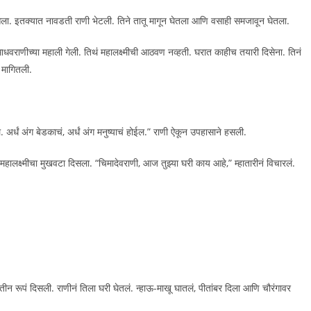
ला. इतक्यात नावडती राणी भेटली. तिने तातू मागून घेतला आणि वसाही समजावून घेतला.
ाटमाधवराणीच्या महाली गेली. तिथं महालक्ष्मीची आठवण नव्हती. घरात काहीच तयारी दिसेना. तिनं
ी मागितली.
 अर्धं अंग बेडकाचं, अर्धं अंग मनुष्याचं होईल.” राणी ऐकून उपहासाने हसली.
हालक्ष्मीचा मुखवटा दिसला. “चिमादेवराणी, आज तुझ्या घरी काय आहे,” म्हातारीनं विचारलं.
तीन रूपं दिसली. राणीनं तिला घरी घेतलं. न्हाऊ-माखू घातलं, पीतांबर दिला आणि चौरंगावर