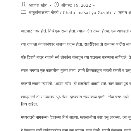
आकाश खोत
ऑगस्ट 19, 2022
चातुर्मासातल्या गोष्टी / Chaturmasatlya Goshti
/
लहान आण
आटपाट नगर होतं. तिथं एक राजा होता. त्याला दोन राण्या होत्या. एक आवडती
त्या राजाला नंदनबनेश्वर नावाचा शत्रू होता. रात्रंदिवस तो राजाच्या पाठीस ल
एके दिवशी मात्र राजाने सर्व लोकांना बोलावून त्या शत्रूस मारण्यास सांगितले. त
त्याच नगरात एक म्हातारीचा मुलगा होता. त्याने तिच्याकडून भाकरी घेतली व शत
म्हातारी त्याला म्हणाली, “आपण गरीब. ही वाळलेली भाकरी आहे. चार पावलं प
त्याप्रमाणे तो सगळ्यांच्या पुढं गेला. इतक्यात संध्याकाळ झाली. लोक परत आले
तिथ राहिला.
मध्यरात्री नागकन्या-देवकन्या तिथं आल्या. महालक्ष्मीचा वसा वसू लागल्या. त्या 
हे ऐकताच तोही त्यांच्याबरोबर वसा वसू लागला. पूजा केली. घागरी फुंकल्या. पहा