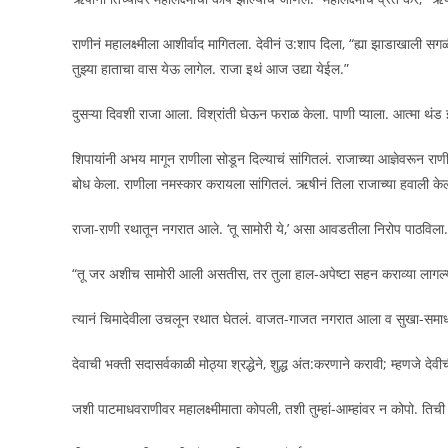
राणीनं महालक्ष्मीला आशीर्वाद मागितला. देवीनं उ:शाप दिला, “ह्या झाडाखाली सग
तुझ्या हाताचा वास येऊ लागेल. राजा इथं आज उद्या येईल.”
दुसऱ्या दिवशी राजा आला. विश्रांती घेऊन फराळ केला. पाणी प्याला. आत्मा थं
शिपायांनी अभय मागून राणीला सोडून दिल्याचं सांगितलं. राजाच्या आज्ञेवरून रा
बोध केला. राणीला नमस्कार करायला सांगितलं. ऋषीनं तिला राजाच्या हवाली के
राजा-राणी रथातून नगरात आले. ‘तू सामोरी ये,’ असा आवडतीला निरोप पाठवि
“तू जर अशीच सामोरी आली असतीस, तर तुला हाल-अपेष्टा सहन कराव्या लागल्य
त्यानं चिमादेवीला उचलून रथात घेतलं. वाजत-गाजत नगरात आला व सुखा-समाधा
देवाची भक्ती सदासर्वकाळी मोठ्या श्रद्धेने, शुद्ध अंत:करणाने करावी; म्हणजे देव
जशी पाटमाधवराणीवर महालक्ष्मीमाता कोपली, तशी तुम्हां-आम्हांवर न कोपो. तिची 