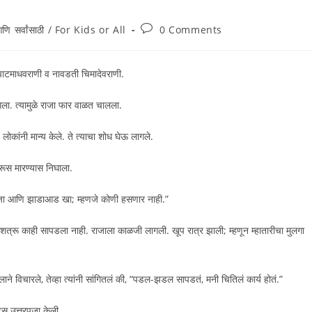
ि सर्वांसाठी / For Kids or All
0 Comments
 पाटमाधवराणी व नावडती चिमादेवराणी.
ागला. त्यामुळे राजा फार वाळत चालला.
े लोकांनी मान्य केले. ते त्याचा शोध घेऊ लागले.
्रूस मारण्यास निघाला.
ुढं जा आणि झाडाआड खा; म्हणजे कोणी हसणार नाही.”
. शत्रू काही सापडला नाही. राजाला काळजी लागली. खूप रात्र झाली; म्हणून म्हातारीचा मुलगा
मुलाने विचारले, तेव्हा त्यांनी सांगितलं की, “पडल-झडल सापडतं, मनी चितिलं कार्य होतं.”
टेस उत्तरपूजा केली.