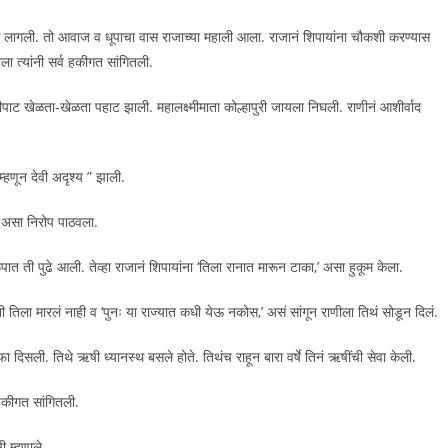
ंकू लागली. तो आवाज व धूपाचा वास राजाच्या महाली आला. राजानं शिपायांना चौकशी करण्यास
ाला त्यांनी सर्व हकीगत सांगितली.
पाट खेळता-खेळता पहाट झाली. महालक्ष्मीमाता कोल्हापुरी जायला निघली. राणीनं आशीर्वाद
म्हणून देवी अदृश्य ” झाली.
’ असा निरोप पाठवला.
ती पुढे आली. तेव्हा राजानं शिपायांना ‘तिला रानात मारून टाका,’ असा हुकूम केला.
ांनी तिला मारलं नाही व ‘पुनः या राज्यात कधी येऊ नकोस,’ असं सांगून राणीला तिथं सोडून दिलं.
ा दिसली. तिथे ऋषी ध्यानस्थ बसले होते. तिथंच राहून बारा वर्षे तिनं ऋषींची सेवा केली.
 हकीगत सांगितली.
ी म्हणाले.