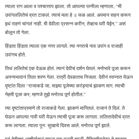
त्याला राग आला व पश्चात्ताप झाला. तो आपल्या पत्नीला म्हणाला, “मी
उपांगललितेचं व्रत टाकलं. त्याचं मला हे ॥ फळ आलं. अपमान सहन करून
इथं राहणं चांगलं नाही. मी देवीला प्रसन्न करीन, तेव्हाच घरी येईन,” असं
बोलून तो गेला.
हिंडता हिंडता त्याला एक नगर लागले. त्या नगराचे नाव उपांग व राजाही
उपांगच होते.
तिथं ललितेचं एक देऊळ होतं. त्यानं देवीचं दर्शन घेतलं. मनोभावे पूजा करून
अनन्यभावानं तिला शरण गेला. रात्री देवळातच निजला. देवीनं स्वप्नात येऊन
दृष्टांत दिला “राजाकडे जा, माझ्या पूजेच्या करंड्याचं झाकण माग. त्याची
नेहमी पूजा कर; म्हणजे तुझे मनोरथ पूर्ण होतील.”
त्या दृष्टांताप्रमाणे तो राजाकडे गेला. झाकणं मागितलं. राजानं ते दिलं. ते
घेऊन आपल्या गावी घरी येऊन त्याची पूजा करू लागला. ललितादेवीचं व्रत
करू लागला. त्याला पुनः सुखाचे दिवस आले. मनोरथ पूर्ण झाले.
पुढं देवीच्या आशीर्वादानं त्याला एक मुलगी झाली. मैत्रिणीबरोबर ते झाकण