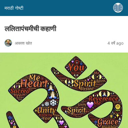
मराठी गोष्टी
ललितापंचमीची कहाणी
आकाश खोत
4 वर्षे ago