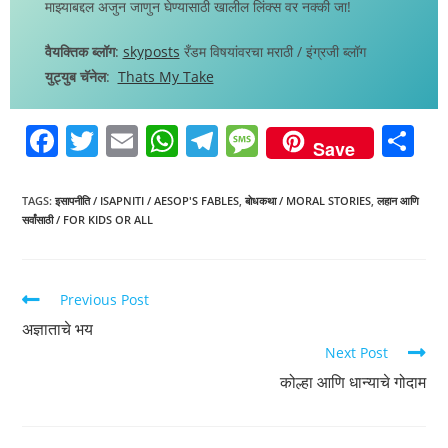
माझ्याबद्दल अजुन जाणुन घेण्यासाठी खालील लिंक्स वर नक्की जा!
वैयक्तिक ब्लॉग
:
skyposts
रँडम विषयांवरचा मराठी / इंग्रजी ब्लॉग
युट्युब चॅनेल
:
Thats My Take
F
T
E
W
T
M
S
Save
a
w
m
h
el
e
h
c
itt
ai
at
e
ss
ar
TAGS
:
इसापनीति / ISAPNITI / AESOP'S FABLES
,
बोधकथा / MORAL STORIES
,
लहान आणि
सर्वांसाठी / FOR KIDS OR ALL
e
er
l
s
gr
a
e
b
A
a
g
o
p
m
e
Previous Post
o
p
अज्ञाताचे भय
k
Next Post
कोल्हा आणि धान्याचे गोदाम