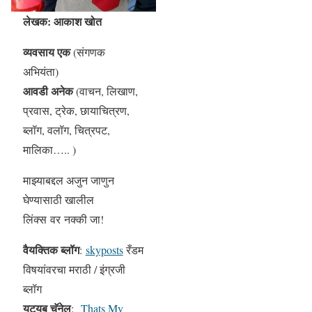
लेखक: आकाश खोत
व्यवसाय एक
(संगणक
अभियंता)
आवडी अनेक
(वाचन, लिखाण,
प्रवास, ट्रेक, छायाचित्रण,
ब्लॉग, वलॉग, चित्रपट,
मालिका….. )
माझ्याबद्दल अजुन जाणुन
घेण्यासाठी खालील
लिंक्स वर नक्की जा!
वैयक्तिक ब्लॉग
:
skyposts
रँडम
विषयांवरचा मराठी / इंग्रजी
ब्लॉग
युट्युब चॅनेल
:
Thats My