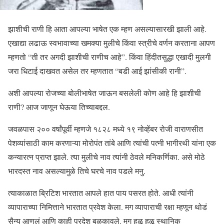
झाशीची राणी हि आता आपल्या भाषेत एक म्हण असल्यासारखी झाली आहे.
एखाद्या लढाऊ स्वभावाच्या खमक्या मुलीचे किंवा स्त्रीचे वर्णन करताना आपण
म्हणतो “ती तर अगदी झाशीची राणीच आहे”. किंवा हिंदीतसुद्धा एखादी मुलगी
जरा धिटाई दाखवत असेल तर म्हणतात “बडी आई झांसीकी रानी”.
अशी आपल्या रोजच्या बोलीभाषेत जाऊन बसलेली कोण आहे हि झाशीची
राणी? आज जाणून घेऊया तिच्याबद्दल.
जवळपास २०० वर्षांपूर्वी म्हणजे १८२८ मध्ये १९ नोव्हेंबर रोजी वाराणसीत
पेशव्यांसाठी काम करणाऱ्या मोरोपंत तांबे आणि त्यांची पत्नी भागीरथी यांना एक
कन्यारत्न प्राप्त झाले. त्या मुलीचे नाव त्यांनी ठेवले मनिकर्णिका. असे मोठे
भारदस्त नाव असल्यामुळे तिचे घरचे नाव पडले मनु.
त्याकाळात ब्रिटिश भारतात आपले हात पाय पसरत होते. आधी त्यांनी
व्यापाराच्या निमित्ताने भारतात प्रवेश केला. मग व्यापाराची रक्षा म्हणून थोडं
सैन्य आणलं आणि काही प्रदेश बळकावले. मग हळू हळू स्थानिक