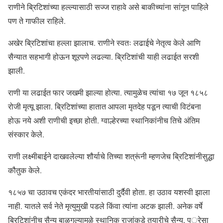
राणीने ब्रिटिशांच्या हल्ल्यासाठी सज्ज राहावे असे बाकीच्यांना सांगून पाहिले
पण ते गाफील राहिले.
अखेर ब्रिटिशांचा हल्ला झालाच. राणीने स्वतः लढाईचे नेतृत्व केले आणि
सैन्यात सहभागी होऊन शूरपणे लढल्या. ब्रिटिशांची याही लढाईत सरशी
झाली.
राणी या लढाईत फार जखमी झाल्या होत्या. त्यामुळेच त्यांचा १७ जून १८५८
रोजी मृत्यू झाला. ब्रिटिशांच्या हातात आपला मृतदेह पडून त्याची विटंबना
होऊ नये अशी राणीची इच्छा होती. ग्वाल्हेरच्या स्थानिकांनीच तिचे अंतिम
संस्कार केले.
राणी लक्ष्मीबाईने दाखवलेल्या शौर्याचे तिच्या शत्रूंनी म्हणजेच ब्रिटिशांनीसुद्धा
कौतुक केले.
१८५७ चा उठावच एकंदर भारतीयांसाठी दुर्दैवी होता. हा उठाव यशस्वी झाला
नाही. यातले सर्व नेते मृत्युमुखी पडले किंवा त्यांना अटक झाली. अनेक वर्षे
ब्रिटिशांनीच सैन्य बाळगल्यामुळे स्थानिक राजांकडे तयारीचे सैन्य, पुरेसा