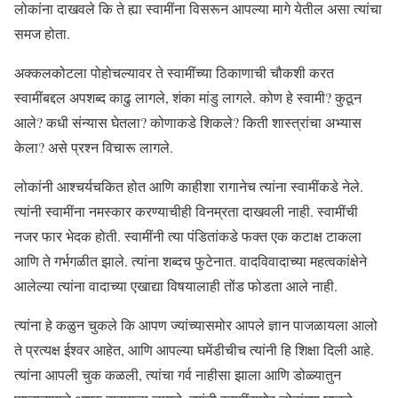
लोकांना दाखवले कि ते ह्या स्वामींना विसरून आपल्या मागे येतील असा त्यांचा
समज होता.
अक्कलकोटला पोहोचल्यावर ते स्वामींच्या ठिकाणाची चौकशी करत
स्वामींबद्दल अपशब्द काढु लागले, शंका मांडु लागले. कोण हे स्वामी? कुठून
आले? कधी संन्यास घेतला? कोणाकडे शिकले? किती शास्त्रांचा अभ्यास
केला? असे प्रश्न विचारू लागले.
लोकांनी आश्चर्यचकित होत आणि काहीशा रागानेच त्यांना स्वामींकडे नेले.
त्यांनी स्वामींना नमस्कार करण्याचीही विनम्रता दाखवली नाही. स्वामींची
नजर फार भेदक होती. स्वामींनी त्या पंडितांकडे फक्त एक कटाक्ष टाकला
आणि ते गर्भगळीत झाले. त्यांना शब्दच फुटेनात. वादविवादाच्या महत्वकांक्षेने
आलेल्या त्यांना वादाच्या एखाद्या विषयालाही तोंड फोडता आले नाही.
त्यांना हे कळुन चुकले कि आपण ज्यांच्यासमोर आपले ज्ञान पाजळायला आलो
ते प्रत्यक्ष ईश्वर आहेत, आणि आपल्या घमेंडीचीच त्यांनी हि शिक्षा दिली आहे.
त्यांना आपली चुक कळली, त्यांचा गर्व नाहीसा झाला आणि डोळ्यातुन