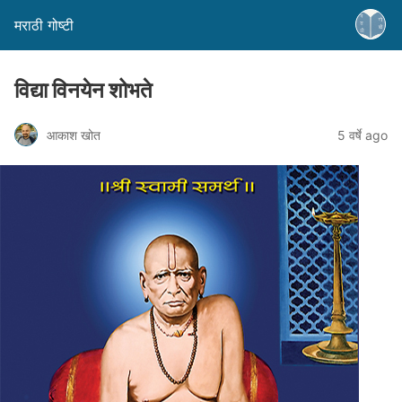
मराठी गोष्टी
विद्या विनयेन शोभते
आकाश खोत
5 वर्षे ago