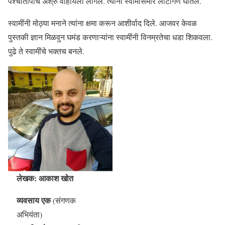
पश्चातापाचे अश्रु वाहायला लागले. त्यांनी स्वामींसमोर लोटांगण घातले.
स्वामींनी मोठ्या मनाने त्यांना क्षमा करून आशीर्वाद दिले. आजवर केवळ
पुस्तकी ज्ञान मिळवुन घमंड करणाऱ्यांना स्वामींनी विनम्रतेचा धडा शिकवला.
पुढे ते स्वामींचे भक्तच बनले.
लेखक: आकाश खोत
व्यवसाय एक
(संगणक
अभियंता)