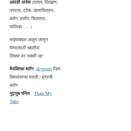
आवडी अनेक
(वाचन, लिखाण,
प्रवास, ट्रेक, छायाचित्रण,
ब्लॉग, वलॉग, चित्रपट,
मालिका….. )
माझ्याबद्दल अजुन जाणुन
घेण्यासाठी खालील
लिंक्स वर नक्की जा!
वैयक्तिक ब्लॉग
:
skyposts
रँडम
विषयांवरचा मराठी / इंग्रजी
ब्लॉग
युट्युब चॅनेल
:
Thats My
Take