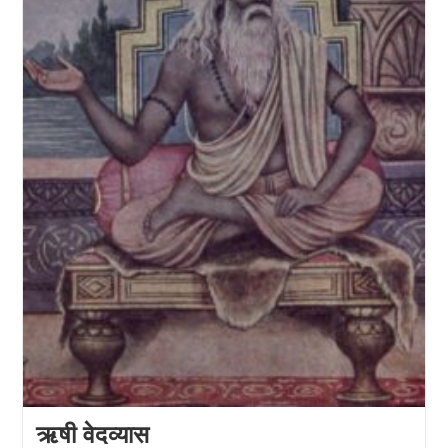
ऋषी वेदव्यास