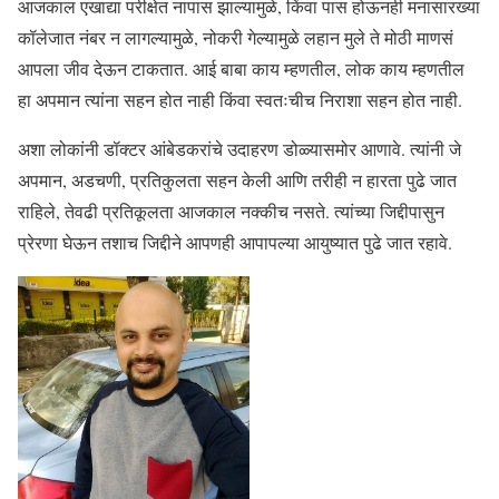
आजकाल एखाद्या परीक्षेत नापास झाल्यामुळे, किंवा पास होऊनही मनासारख्या
कॉलेजात नंबर न लागल्यामुळे, नोकरी गेल्यामुळे लहान मुले ते मोठी माणसं
आपला जीव देऊन टाकतात. आई बाबा काय म्हणतील, लोक काय म्हणतील
हा अपमान त्यांना सहन होत नाही किंवा स्वतःचीच निराशा सहन होत नाही.
अशा लोकांनी डॉक्टर आंबेडकरांचे उदाहरण डोळ्यासमोर आणावे. त्यांनी जे
अपमान, अडचणी, प्रतिकुलता सहन केली आणि तरीही न हारता पुढे जात
राहिले, तेवढी प्रतिकूलता आजकाल नक्कीच नसते. त्यांच्या जिद्दीपासुन
प्रेरणा घेऊन तशाच जिद्दीने आपणही आपापल्या आयुष्यात पुढे जात रहावे.