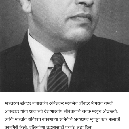
भारतरत्न डॉक्टर बाबासाहेब आंबेडकर म्हणजेच डॉक्टर भीमराव रामजी
आंबेडकर यांना आज सर्व देश भारतीय संविधानाचे जनक म्हणुन ओळखतो.
त्यांनी भारतीय संविधान बनवणाऱ्या समितीचे अध्यक्षपद भुषवून फार मोलाची
कामगिरी केली. दलितांच्या उद्धारासाठी प्रचंड लढा दिला.