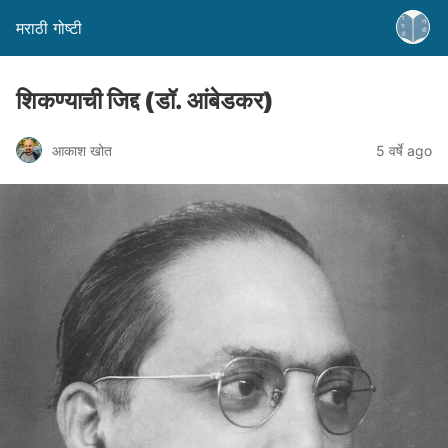
मराठी गोष्टी
शिकण्याची जिद्द (डॉ. आंबेडकर)
आकाश खोत
5 वर्षे ago