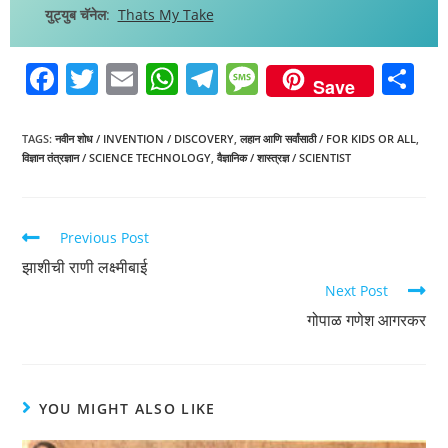
युट्युब चॅनेल
:
Thats My Take
F
T
E
W
T
M
S
Save
a
w
m
h
el
e
h
c
itt
ai
at
e
ss
ar
TAGS
:
नवीन शोध / INVENTION / DISCOVERY
,
लहान आणि सर्वांसाठी / FOR KIDS OR ALL
,
विज्ञान तंत्रज्ञान / SCIENCE TECHNOLOGY
,
वैज्ञानिक / शास्त्रज्ञ / SCIENTIST
e
er
l
s
gr
a
e
b
A
a
g
o
p
m
e
Previous Post
o
p
झाशीची राणी लक्ष्मीबाई
k
Next Post
गोपाळ गणेश आगरकर
YOU MIGHT ALSO LIKE