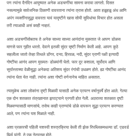
पण त्यांना दैनंदिन आयुष्यात अनेक अडचणींचा सामना करावा लागतो. दिसत
नसल्यामुळे सार्वजनिक ठिकाणी वावरताना त्यांना त्रास होतो. आता हळूहळू अंध आणि
अपंग व्यक्तींनासुद्धा वावरता यावं यादृष्टीने खास सोयी सुविधांचा विचार होत असला
तरी त्याआधी असं काही नव्हतं.
अशा अडचणींसोबतच ते अनेक साध्या साध्या आनंदांना मुकतात जे आपण डोळस
माणसे फार गृहीत धरतो. देवाने इतकी सुंदर सृष्टी निर्माण केली आहे. आपण कुठे
सहलीला जातो तेव्हा तिथले डोंगर, दऱ्या, हिरवळ, नदी, सुंदर प्राणी पक्षी इत्यादी
गोष्टींचा आनंद आपण मुख्यतः डोळ्यांनी घेतो. फार दूर कशाला, सूर्योदय आणि
सूर्यास्ताच्या वेळीसुद्धा अनेकदा अतिशय सुंदर रंगांची उधळण होते. ह्या गोष्टींचा आनंद
त्यांना घेता येत नाही. त्यांना अशा गोष्टी वर्णनानेच माहित असतात.
त्यामुळेच अशा लोकांना दृष्टी मिळावी यासाठी अनेक प्रयत्न वर्षानुवर्षे होत आले. गेल्या
एक दोन शतकात तंत्रज्ञानात झपाट्याने प्रगती होत गेली. अठराव्या शतकात दृष्टी
मिळवण्यासाठी माणसांचे, तसेच काही प्राण्यांचे डोळे वापरून सुद्धा प्रयत्न करण्यात
आले, पण त्यांना यश मिळाले नाही.
अशा प्रकारची पहिली यशस्वी शस्त्रक्रिया केली ती झेक रिपब्लिकमधल्या डॉ. एडवर्ड
झिर्म यांनी. ते एक नेत्रतज्ञ होते.