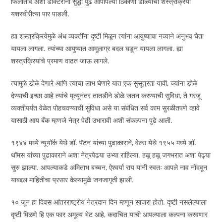
फिलातोव अशा डॉक्टरांनी सुद्धा पुढे आपापल्या ठिकाणी डोळ्यांची शस्त्रक्रिया
यशस्वीरीत्या पार पाडली.
ह्या शस्त्रक्रियेमुळे अंध व्यक्तींना दृष्टी मिळून त्यांना आयुष्याचा नव्याने अनुभव घेता
यायला लागला. त्यांच्या आयुष्यात आमूलाग्र बदल घडून यायला लागला. ह्या
शस्त्रक्रियांचे प्रमाण वाढत जाऊ लागले.
त्यामुळे डोळे देणारे आणि त्याचा लाभ घेणारे यात एक सुसूत्रता यावी, ज्यांना डोळे
देण्याची इच्छा आहे त्यांचे मृत्यूनंतर तातडीने डोळे जतन करण्याची सुविधा, ते गरजू
व्यक्तीपर्यंत वेळेत पोहचवण्याची सुविधा असे या संबंधित सर्व काम सुरळीतपणे व्हावे
यासाठी आय बँक म्हणजे नेत्र पेढी उभारावी अशी संकल्पना पुढे आली.
१९४४ मध्ये न्यूयॉर्क येथे डॉ. पॅटन यांच्या पुढाकाराने, वेल्स येथे १९५५ मध्ये डॉ.
थॉमस यांच्या पुढाकाराने अशा नेत्रपेढया उभ्या राहिल्या. हळू हळू जगभरात अशा पेढ्या
सुरु झाल्या. आपल्याकडे अमिताभ बच्चन, ऐश्वर्या राय यांनी स्वतः आपले नाव नोंदवून
याबद्दल माहितीचा प्रसार केल्यामुळे जनजागृती झाली.
१० जून हा दिवस आंतरराष्ट्रीय नेत्रदान दिन म्हणून साजरा होतो. दृष्टी नसलेल्याला
दृष्टी मिळणे हि एक फार अमूल्य भेट आहे, कदाचित याची आपल्याला कल्पना करवणार