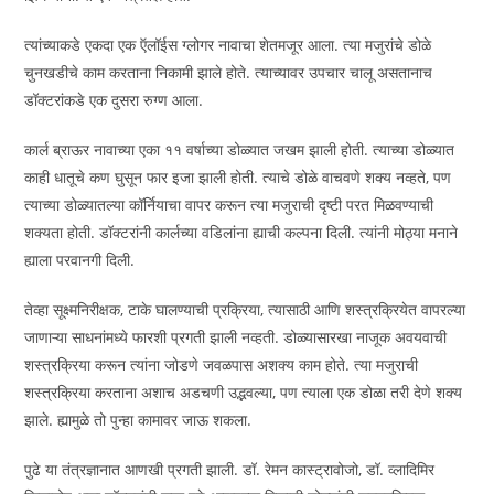
त्यांच्याकडे एकदा एक ऍलॉईस ग्लोगर नावाचा शेतमजूर आला. त्या मजुरांचे डोळे
चुनखडीचे काम करताना निकामी झाले होते. त्याच्यावर उपचार चालू असतानाच
डॉक्टरांकडे एक दुसरा रुग्ण आला.
कार्ल ब्राऊर नावाच्या एका ११ वर्षाच्या डोळ्यात जखम झाली होती. त्याच्या डोळ्यात
काही धातूचे कण घुसून फार इजा झाली होती. त्याचे डोळे वाचवणे शक्य नव्हते, पण
त्याच्या डोळ्यातल्या कॉर्नियाचा वापर करून त्या मजुराची दृष्टी परत मिळवण्याची
शक्यता होती. डॉक्टरांनी कार्लच्या वडिलांना ह्याची कल्पना दिली. त्यांनी मोठ्या मनाने
ह्याला परवानगी दिली.
तेव्हा सूक्ष्मनिरीक्षक, टाके घालण्याची प्रक्रिया, त्यासाठी आणि शस्त्रक्रियेत वापरल्या
जाणाऱ्या साधनांमध्ये फारशी प्रगती झाली नव्हती. डोळ्यासारखा नाजूक अवयवाची
शस्त्रक्रिया करून त्यांना जोडणे जवळपास अशक्य काम होते. त्या मजुराची
शस्त्रक्रिया करताना अशाच अडचणी उद्भवल्या, पण त्याला एक डोळा तरी देणे शक्य
झाले. ह्यामुळे तो पुन्हा कामावर जाऊ शकला.
पुढे या तंत्रज्ञानात आणखी प्रगती झाली. डॉ. रेमन कास्ट्रावोजो, डॉ. व्लादिमिर