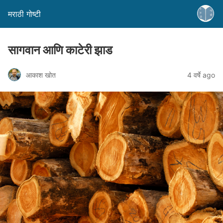
मराठी गोष्टी
सागवान आणि काटेरी झाड
आकाश खोत
4 वर्षे ago