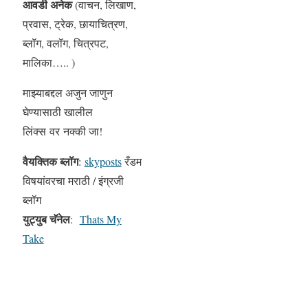
आवडी अनेक
(वाचन, लिखाण,
प्रवास, ट्रेक, छायाचित्रण,
ब्लॉग, वलॉग, चित्रपट,
मालिका….. )
माझ्याबद्दल अजुन जाणुन
घेण्यासाठी खालील
लिंक्स वर नक्की जा!
वैयक्तिक ब्लॉग
:
skyposts
रँडम
विषयांवरचा मराठी / इंग्रजी
ब्लॉग
युट्युब चॅनेल
:
Thats My
Take