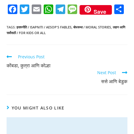
F
T
E
W
T
M
S
Save
a
w
m
h
el
e
h
c
itt
ai
at
e
ss
ar
TAGS
:
इसापनीति / ISAPNITI / AESOP'S FABLES
,
बोधकथा / MORAL STORIES
,
लहान आणि
सर्वांसाठी / FOR KIDS OR ALL
e
er
l
s
gr
a
e
b
A
a
g
o
p
m
e
Previous Post
o
p
कोंबडा, कुत्रा आणि कोल्हा
k
Next Post
ससे आणि बेडुक
YOU MIGHT ALSO LIKE