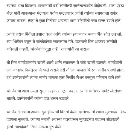
त्यांच्या अशा विलक्षण आगमनाची वर्दी कोणीतरी ज्ञानेश्वरांपर्यंत पोहोचली. आता एवढा
मोठा योगी आपल्याला भेटायला येतोय म्हटल्यावर त्यांनी त्यांच्या स्वागताला समोर
जायचं ठरवलं. तेव्हा ते एका भिंतीवर आपल्या भाऊ बहिणीशी गप्पा मारत बसले होते.
त्यांनी तसेच भिंतीला इशारा केला आणि त्यांच्या इशाऱ्यावर चक्क भिंत हवेत उडाली.
त्या भिंतीवर बसुन ते चांगदेवांच्या स्वागताला गेले. उडणारी भिंत आजवर कोणीही
बघितली नव्हती. चांगदेवांनीसुद्धा नाही. सगळ्यांनी आ वासला.
ती भिंत चांगदेवांसमोर खाली आली आणि त्यावरून ते चौघे खाली उतरले. चांगदेवांनी
एका वाघावर नियंत्रण मिळवले असले तरी तो एक चालता फिरता सजीव प्राणी होता.
इथे ज्ञानेश्वरांनी त्यांना सामोरे यायला एका निर्जीव स्थिर वस्तुला गतिमान केले होते.
चांगदेवांचा आता उरला सुरला अहंकार गळुन पडला. त्यांनी ज्ञानेश्वरांसमोर लोटांगण
घातले. ज्ञानेश्वरांनी त्यांना हात धरून उठवले.
चांगदेवांनी त्यांना आपला गुरु होण्याची विनंती केली. ज्ञानेश्वरांनी त्यांना मुक्ताईचा शिष्य
व्हायला सुचवले. त्यांच्या मनाची अवस्था पत्रावरून मुक्ताईनेच पटकन ओळखली
होती. चांगदेवांनी तिला आपला गुरु केले.