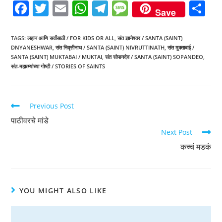
F
T
E
W
T
M
S
Save
a
w
m
h
el
e
h
c
itt
ai
at
e
ss
ar
TAGS
:
लहान आणि सर्वांसाठी / FOR KIDS OR ALL
,
संत ज्ञानेश्वर / SANTA (SAINT)
DNYANESHWAR
,
संत निवृत्तीनाथ / SANTA (SAINT) NIVRUTTINATH
,
संत मुक्ताबाई /
e
er
l
s
gr
a
e
SANTA (SAINT) MUKTABAI / MUKTAI
,
संत सोपानदेव / SANTA (SAINT) SOPANDEO
,
b
A
a
g
संत-महात्म्यांच्या गोष्टी / STORIES OF SAINTS
o
p
m
e
o
p
Previous Post
k
पाठीवरचे मांडे
Next Post
कच्चं मडकं
YOU MIGHT ALSO LIKE