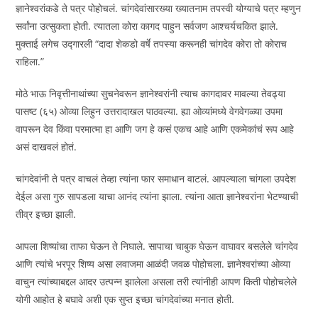
ज्ञानेश्वरांकडे ते पत्र पोहोचलं. चांगदेवांसारख्या ख्यातनाम तपस्वी योग्याचे पत्र म्हणुन
सर्वांना उत्सुकता होती. त्यातला कोरा कागद पाहुन सर्वजण आश्चर्यचकित झाले.
मुक्ताई लगेच उद्गारली “दादा शेकडो वर्षे तपस्या करूनही चांगदेव कोरा तो कोराच
राहिला.”
मोठे भाऊ निवृत्तीनाथांच्या सुचनेवरून ज्ञानेश्वरांनी त्याच कागदावर मावल्या तेवढ्या
पासष्ट (६५) ओव्या लिहुन उत्तरादाखल पाठवल्या. ह्या ओव्यांमध्ये वेगवेगळ्या उपमा
वापरून देव किंवा परमात्मा हा आणि जग हे कसं एकच आहे आणि एकमेकांचं रूप आहे
असं दाखवलं होतं.
चांगदेवांनी ते पत्र वाचलं तेव्हा त्यांना फार समाधान वाटलं. आपल्याला चांगला उपदेश
देईल असा गुरु सापडला याचा आनंद त्यांना झाला. त्यांना आता ज्ञानेश्वरांना भेटण्याची
तीव्र इच्छा झाली.
आपला शिष्यांचा ताफा घेऊन ते निघाले. सापाचा चाबुक घेऊन वाघावर बसलेले चांगदेव
आणि त्यांचे भरपूर शिष्य असा लवाजमा आळंदी जवळ पोहोचला. ज्ञानेश्वरांच्या ओव्या
वाचुन त्यांच्याबद्दल आदर उत्पन्न झालेला असला तरी त्यांनीही आपण किती पोहोचलेले
योगी आहोत हे बघावे अशी एक सुप्त इच्छा चांगदेवांच्या मनात होती.