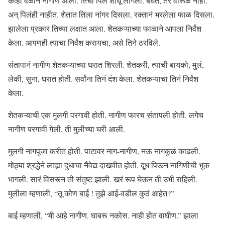
काही वेळानं नागीण आली. तिची पिलं शोधू लागली. बघते, तर वारूळ नाही.
अन् पिलंही नाहीत. शेतात तिला नांगर दिसला. रक्तानं भरलेला फाळ दिसला.
झालेला प्रकार तिच्या लक्षात आला. शेतकऱ्याच्या फाळाने आपला निर्वंश
केला. आपणही त्याचा निर्वंश करायचा, असे तिने ठरविले.
संतापानं नागीण शेतकऱ्याच्या घरात शिरली. शेतकरी, त्याची बायको, मुलं,
लेकी, सुना, घरात होती. सर्वांना तिनं दंश केला. शेतकऱ्याचा तिनं निर्वंश
केला.
शेतकऱ्याची एक मुलगी परगावी होती. नागीण फारच संतापली होती. लगेच
नागीण परगावी गेली. ती मुलीच्या घरी आली.
मुलगी नागपूजा करीत होती. पाटावर नाग-नागीण, नऊ नागकुळं काढली.
मोठ्या श्रद्धेने लाह्या दुधाचा नैवेद्य दाखवीत होती. दूध पिऊन नागिणीची भूक
भागली. सारं विसरून ती संतुष्ट झाली. खरं रूप घेऊन ती उभी राहिली.
मुलीला म्हणाली, “तू कोण बाई ! तुझे आई-वडील कुठं आहेत?”
बाई म्हणाली, “मी आहे नागीण. घाबरू नकोस. नाही होत वाघीण.” झाला