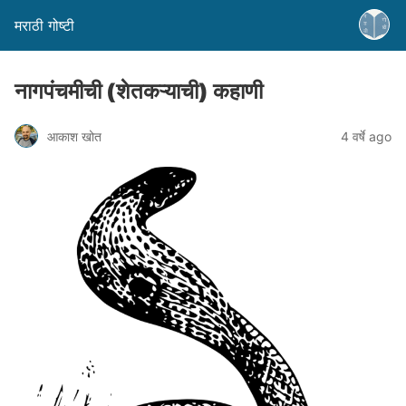
मराठी गोष्टी
नागपंचमीची (शेतकऱ्याची) कहाणी
आकाश खोत
4 वर्षे ago