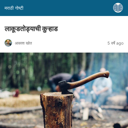
मराठी गोष्टी
लाकूडतोड्याची कुऱ्हाड
आकाश खोत
5 वर्षे ago