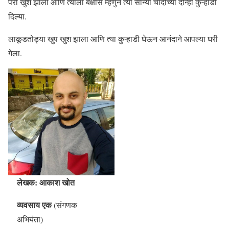
परी खुश झाली आणि त्याला बक्षीस म्हणुन त्या सोन्या चांदीच्या दोन्ही कुऱ्हाडी
दिल्या.
लाकूडतोड्या खुप खुश झाला आणि त्या कुऱ्हाडी घेऊन आनंदाने आपल्या घरी
गेला.
लेखक: आकाश खोत
व्यवसाय एक
(संगणक
अभियंता)