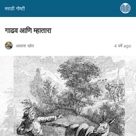
मराठी गोष्टी
गाढव आणि म्हातारा
आकाश खोत
4 वर्षे ago