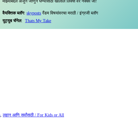
माझ्याबद्दल अजुन जाणुन घेण्यासाठी खालील लिंक्स वर नक्की जा!
वैयक्तिक ब्लॉग
:
skyposts
रँडम विषयांवरचा मराठी / इंग्रजी ब्लॉग
युट्युब चॅनेल
:
Thats My Take
s
,
लहान आणि सर्वांसाठी / For Kids or All