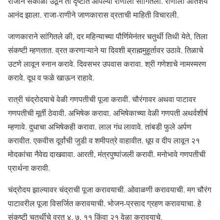
राजाने सकाळी उठून तो दृष्टांत आपल्या राणीला सांगितला. राणीला अतिशय
आनंद झाला. राजा-राणीने जाणकारास व्रताची माहिती विचारली.
जाणकाराने सांगितले की, दर महिन्याच्या पौर्णिमेनंतर चतुर्थी तिथी येते, तिला
संकष्टी म्हणतात. व्रत करणाऱ्याने या दिवशी ब्राह्ममुहूर्तावर उठावे. तिळाचे
उटणे लावून स्नान करावे. दिवसभर उपवास करावा. श्री गणेशाचे नामस्मरण
करावे. दूध व फळे खाऊन राहावे.
रात्री चंद्रोदयाचे वेळी गणपतीची पूजा करावी. चौरंगावर अथवा पाटावर
गणपतीची मूर्ती ठेवावी. अभिषेक करावा. अभिषेकाच्या वेळी गणपती अथर्वशीर्ष
म्हणावे. दुधाचा अभिषेकही करावा. लाल गंध लावावे. तांबडी फुले अर्पण
करावीत. एकवीस दूर्वांची जुडी व शमीपत्रे वाहावीत. धूप व दीप लावून २१
मोदकांचा नैवेद्य दाखवावा. आरती, मंत्रपुष्पांजली करावी. मनोभावे गणपतीची
प्रार्थना करावी.
चंद्रोदय झाल्यावर चंद्राची पूजा करावयाची. ओवाळणी करावयाची. मग चौरंग
पाटावरील पूजा विसर्जित करावयाची. भोजन-प्रसाद ग्रहण करावयाचा. हे
संकष्टी चतुर्थीचे व्रत ४, ७, ११ किंवा २१ वेळा करावयाचे.