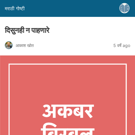
मराठी गोष्टी
दिसुनही न पाहणारे
आकाश खोत
5 वर्षे ago