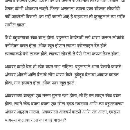
असाच अकबर एकदा दिवसा वेषांतर करून राजधानीत फिरत होता. त्याला ह्या
वेशात कोणी ओळखत नव्हते. फिरत असताना त्याला एका चौकात लोकांची
गर्दी जमलेली दिसली. का गर्दी जमली आहे हे पाहायला तो कुतूहलाने त्या गर्दीत
सामील झाला.
तिथे बहुरुप्याचा खेळ चालू होता. बहुरुप्या वेगवेगळी रूपे धारण करून लोकांचे
मनोरंजन करत होता. लोक खुश होऊन त्याला प्रोत्साहन देत होते.
त्याच्याकडे पैसे टाकत होते. त्याच्या सोबती ते पैसे गोळा करून ठेवत होता.
अकबर काही वेळ तो खेळ बघत उभा राहिला. बहुरुप्याने आता बैलाचे कातडे
अंगावर ओढले आणि बैलाचे सोंग धारण केले. हुबेहूब बैलाचा आवाज काढत
होता, मान हलवत होता. लोक फार खुश झाले.
अकबराच्या बाजूला एक तरुण मुलगा उभा होता, तो हि मन लावुन खेळ बघत
होता. त्याने खेळ बघता बघता एक छोटा दगड उचलला आणि त्या बहुरूप्याच्या
अंगावर आल्हाद मारला. अकबराला आश्चर्य वाटले आणि राग आला, एवढ्या
चांगल्या कलाकाराला का दगड मारावा?