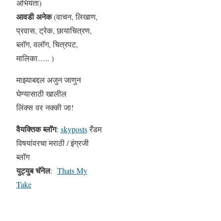
अभियंता)
आवडी अनेक
(वाचन, लिखाण,
प्रवास, ट्रेक, छायाचित्रण,
ब्लॉग, वलॉग, चित्रपट,
मालिका….. )
माझ्याबद्दल अजुन जाणुन
घेण्यासाठी खालील
लिंक्स वर नक्की जा!
वैयक्तिक ब्लॉग
:
skyposts
रँडम
विषयांवरचा मराठी / इंग्रजी
ब्लॉग
युट्युब चॅनेल
:
Thats My
Take